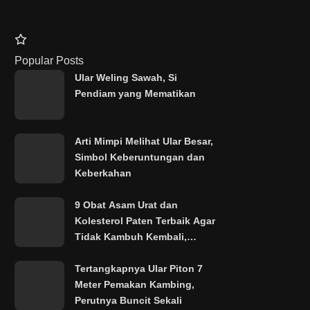
it-radang-sendi
serangan-asam-urat
Pantangan Makanan Asam Ura
Popular Posts
Ular Weling Sawah, Si
Pendiam yang Mematikan
Arti Mimpi Melihat Ular Besar,
Simbol Keberuntungan dan
Keberkahan
9 Obat Asam Urat dan
Kolesterol Paten Terbaik Agar
Tidak Kambuh Kembali,
Paling Laris!
Tertangkapnya Ular Piton 7
Meter Pemakan Kambing,
Perutnya Buncit Sekali