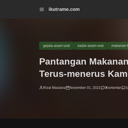
ikutrame.com
gejala-asam-urat
kadar-asam-urat
makanan-t
Pantangan Makanan 
Terus-menerus Ka
Rizal Maulana
November 01, 2022
0
Komentar