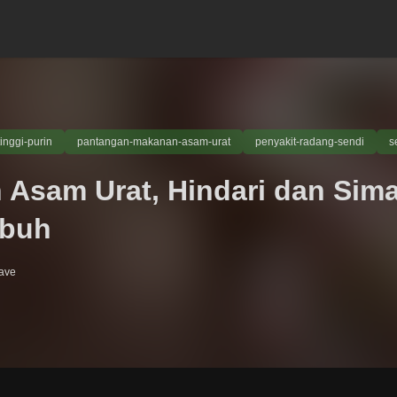
inggi-purin
pantangan-makanan-asam-urat
penyakit-radang-sendi
s
Asam Urat, Hindari dan Sima
mbuh