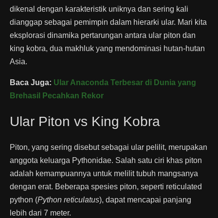
dikenal dengan karakteristik uniknya dan sering kali
dianggap sebagai pemimpin dalam hierarki ular. Mari kita
eksplorasi dinamika pertarungan antara ular piton dan
king kobra, dua makhluk yang mendominasi hutan-hutan
Asia.
Baca Juga:
Ular Anaconda Terbesar di Dunia yang
Brehasil Pecahkan Rekor
Ular Piton vs King Kobra
Piton, yang sering disebut sebagai ular pelilit, merupakan
anggota keluarga Pythonidae. Salah satu ciri khas piton
adalah kemampuannya untuk melilit tubuh mangsanya
dengan erat. Beberapa spesies piton, seperti reticulated
python (
Python reticulatus
), dapat mencapai panjang
lebih dari 7 meter.