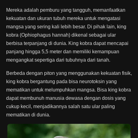
Mereka adalah pemburu yang tangguh, memanfaatkan
kekuatan dan ukuran tubuh mereka untuk mengatasi
mangsa yang sering kali lebih besar. Di pihak lain, king
kobra (Ophiophagus hannah) dikenal sebagai ular
berbisa terpanjang di dunia. King kobra dapat mencapai
panjang hingga 5,5 meter dan memiliki kemampuan
mengangkat sepertiga dari tubuhnya dari tanah.
Berbeda dengan piton yang menggunakan kekuatan fisik,
king kobra bergantung pada bisa neurotoksin yang
mematikan untuk melumpuhkan mangsa. Bisa king kobra
dapat membunuh manusia dewasa dengan dosis yang
cukup kecil, menjadikannya salah satu ular paling
mematikan di dunia.