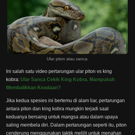
Ular piton atau sanca.
Ini salah satu video pertarungan ular piton vs king
kobra:
Ular Sanca Cekik King Kobra, Mampukah
Membalikkan Keadaan?
Jika kedua spesies ini bertemu di alam liar, pertarungan
antara piton dan king kobra mungkin terjadi saat
keduanya bersaing untuk mangsa atau dalam upaya
saling membela diri. Dalam pertarungan seperti itu, piton
cenderung menggunakan taktik melilit untuk menahan