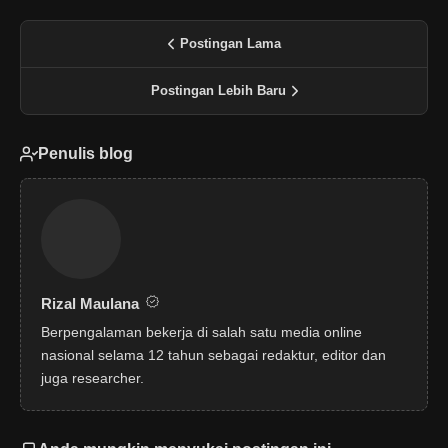
Postingan Lama
Postingan Lebih Baru
Penulis blog
Rizal Maulana
Berpengalaman bekerja di salah satu media online
nasional selama 12 tahun sebagai redaktur, editor dan
juga researcher.