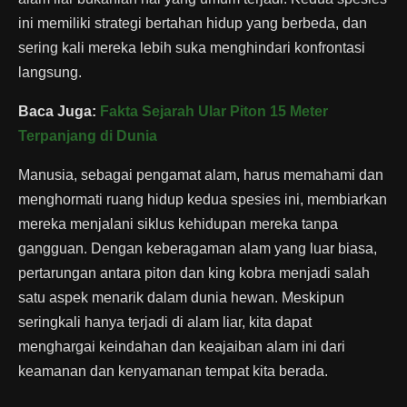
ini memiliki strategi bertahan hidup yang berbeda, dan
sering kali mereka lebih suka menghindari konfrontasi
langsung.
Baca Juga:
Fakta Sejarah Ular Piton 15 Meter
Terpanjang di Dunia
Manusia, sebagai pengamat alam, harus memahami dan
menghormati ruang hidup kedua spesies ini, membiarkan
mereka menjalani siklus kehidupan mereka tanpa
gangguan. Dengan keberagaman alam yang luar biasa,
pertarungan antara piton dan king kobra menjadi salah
satu aspek menarik dalam dunia hewan. Meskipun
seringkali hanya terjadi di alam liar, kita dapat
menghargai keindahan dan keajaiban alam ini dari
keamanan dan kenyamanan tempat kita berada.