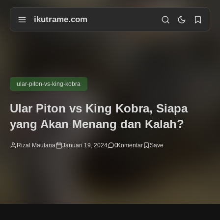
ikutrame.com
ular-piton-vs-king-kobra
Ular Piton vs King Kobra, Siapa
yang Akan Menang dan Kalah?
Rizal Maulana
Januari 19, 2024
0
Komentar