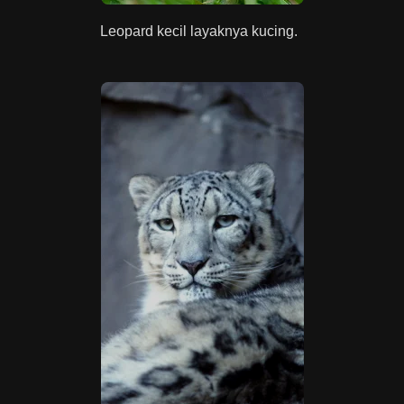
Leopard kecil layaknya kucing.