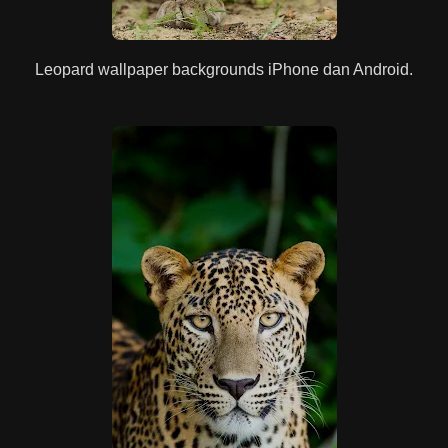
Leopard wallpaper backgrounds iPhone dan Android.