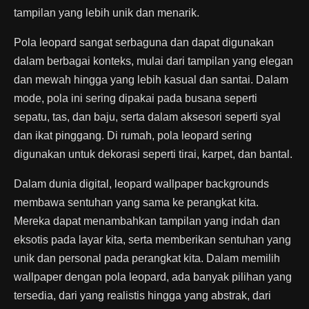
tampilan yang lebih unik dan menarik.
Pola leopard sangat serbaguna dan dapat digunakan
dalam berbagai konteks, mulai dari tampilan yang elegan
dan mewah hingga yang lebih kasual dan santai. Dalam
mode, pola ini sering dipakai pada busana seperti
sepatu, tas, dan baju, serta dalam aksesori seperti syal
dan ikat pinggang. Di rumah, pola leopard sering
digunakan untuk dekorasi seperti tirai, karpet, dan bantal.
Dalam dunia digital, leopard wallpaper backgrounds
membawa sentuhan yang sama ke perangkat kita.
Mereka dapat menambahkan tampilan yang indah dan
eksotis pada layar kita, serta memberikan sentuhan yang
unik dan personal pada perangkat kita. Dalam memilih
wallpaper dengan pola leopard, ada banyak pilihan yang
tersedia, dari yang realistis hingga yang abstrak, dari