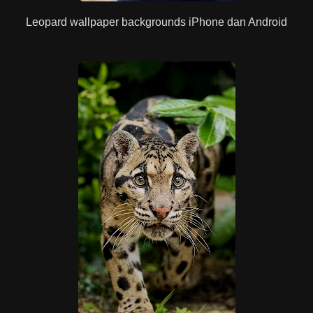
Leopard wallpaper backgrounds iPhone dan Android