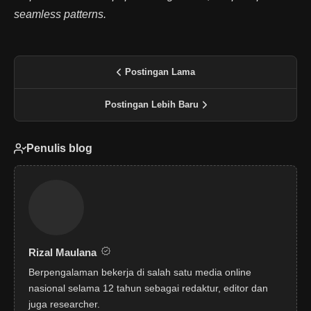
seamless patterns.
Postingan Lama
Postingan Lebih Baru
Penulis blog
Rizal Maulana
Berpengalaman bekerja di salah satu media online
nasional selama 12 tahun sebagai redaktur, editor dan
juga researcher.