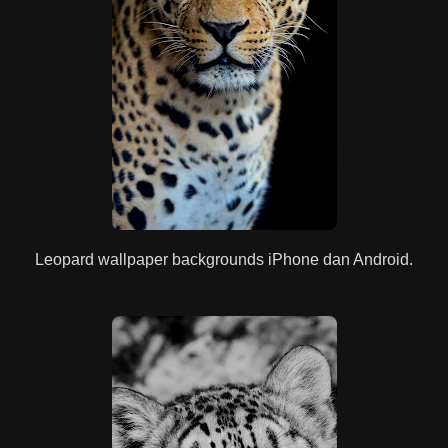
Leopard wallpaper backgrounds iPhone dan Android.